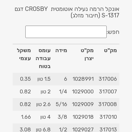
אונקל הרמה נעילה אוטומטית CROSBY דגם
1317-S (חיבור מזלג)
חפש:
מק"ט
מק"ט
מידה
עומס
משקל
C
יצרן
עבודה
עצמי
בטוח
מק"ט
מק"ט
מידה
עומס
משקל
C
317006
1028991
6
1.5 טון
0.35
87.4
יצרן
עבודה
עצמי
317007
1029000
1/4
2 טון
0.82
114
בטוח
317008
1029009
5/16
2.6 טון
0.82
114
317010
1029018
3/8
4 טון
1.66
140
317013
1029027
1/2
6.8 טון
3.08
173