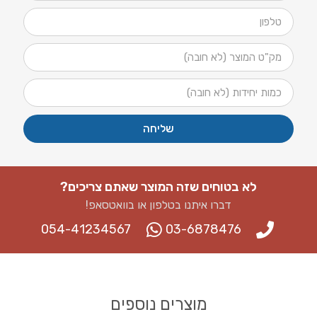
שליחה
לא בטוחים שזה המוצר שאתם צריכים?
דברו איתנו בטלפון או בוואטסאפ​!
054-41234567
03-6878476
מוצרים נוספים