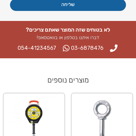
שליחה
לא בטוחים שזה המוצר שאתם צריכים?
דברו איתנו בטלפון או בוואטסאפ​!
054-41234567
03-6878476
מוצרים נוספים