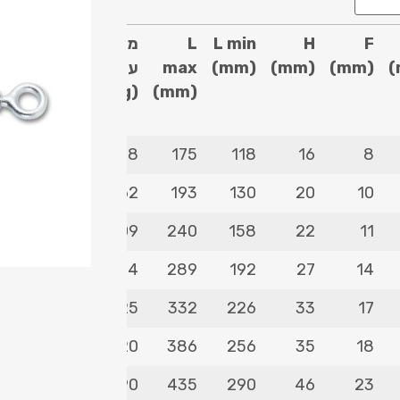
F
H
L min
L
משקל
עומס
(
(mm)
(mm)
(mm)
max
עצמי
עבודה
(mm)
(g)
בטוח
(Kg)
F
H
L min
L
משקל
עומס
115
48
175
118
16
8
(
(mm)
(mm)
(mm)
max
עצמי
עבודה
160
62
193
130
20
10
(mm)
(g)
בטוח
(Kg)
300
109
240
158
22
11
470
194
289
192
27
14
690
325
332
226
33
17
940
520
386
256
35
18
1290
790
435
290
46
23