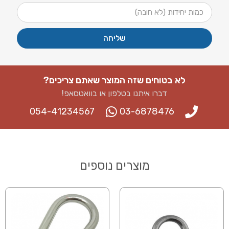
שליחה
לא בטוחים שזה המוצר שאתם צריכים?
דברו איתנו בטלפון או בוואטסאפ​!
054-41234567
03-6878476
מוצרים נוספים