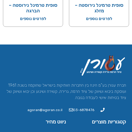
סופית טרמינל נירוסטה –
סופית טרמינל נירוסטה –
מזלג
הברגה
לפרטים נוספים
לפרטים נוספים
חברת עגורן בע"מ הינה בין החברות הוותיקות בישראל שהוקמה בשנת 1961
ועוסקת ביבוא ושיווק של ציוד הרמה, גרירה, קשירה ושינוע וכן יבוא ושיווק של
ציוד בטיחות אישי לעבודה בגובה.
agoran@agoran.co.il
03-6878476
קטגוריות מוצרים
ניווט מהיר