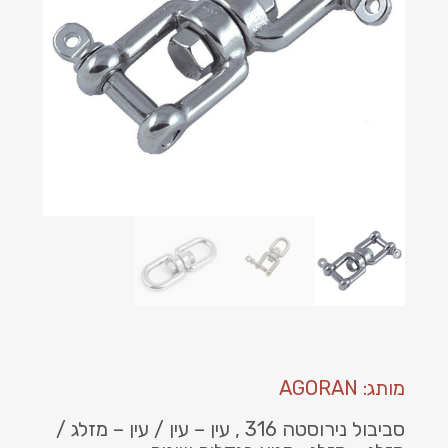
מותג: AGORAN
סביבול נירוסטה 316 , עין – עין / עין – מזלג /