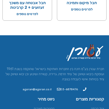
חבל מיקום ותמיכה
חבל אבטחה עם משכך
זעזועים + 2 קרבינות
לפרטים נוספים
לפרטים נוספים
חברת עגורן בע"מ הינה בין החברות הוותיקות בישראל שהוקמה בשנת 1961
ועוסקת ביבוא ושיווק של ציוד הרמה, גרירה, קשירה ושינוע וכן יבוא ושיווק של
ציוד בטיחות אישי לעבודה בגובה.
agoran@agoran.co.il
03-6878476
קטגוריות מוצרים
ניווט מהיר
ציוד הרמה​
קטגוריות מוצרים