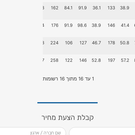
1
176
19.1
233
162
84.1
91.9
36.1
133
38.9
1
189
20.6
254
176
91.9
98.6
38.9
146
41.4
2
233
25.4
313
224
106
127
46.7
178
50.8
1
263
28.7
347
258
122
146
52.8
197
57.2
1 עד 16 מתוך 16 רשומות
קבלת הצעת מחיר